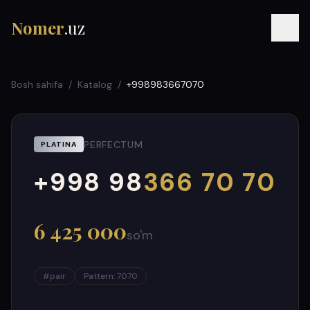
Nomer
.uz
Bosh sahifa
/
Katalog
/
+998983667070
PERFECTUM
PLATINA
+998 98
366 70 70
000
999
RU
UZ
УЗ
6 425 000
so'm
#
pair
Pattern
:
7070