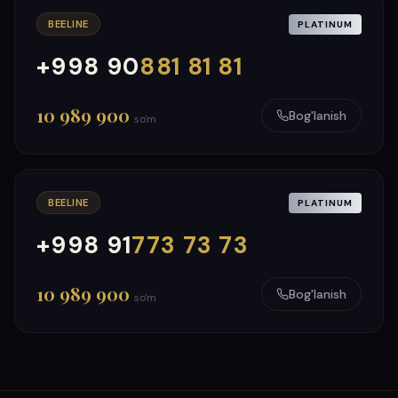
BEELINE
PLATINUM
+998 90
881 81 81
000
999
10 989 900
Bog'lanish
so'm
BEELINE
PLATINUM
+998 91
773 73 73
000
999
10 989 900
Bog'lanish
so'm