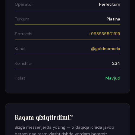
Operator
Perfectum
Turkum
Platina
Sotuvchi
+998935501919
Kanal
@goldnomerla
Ko'rishlar
234
Holat
Mavjud
Raqam qiziqtirdimi?
Bizga messenjerda yozing — 5 daqiqa ichida javob
beramiz va rasmiylashtirishda yordam beramiz.