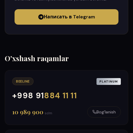
Написать в Telegram
O'xshash raqamlar
BEELINE
PLATINUM
+998 91
884 11 11
000
999
10 989 900
Bog'lanish
so'm