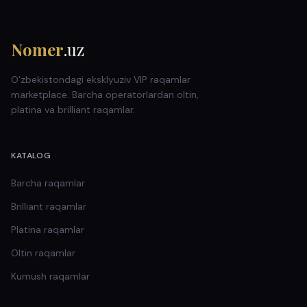
Nomer
.uz
O'zbekistondagi eksklyuziv VIP raqamlar
marketplace. Barcha operatorlardan oltin,
platina va brilliant raqamlar.
KATALOG
Barcha raqamlar
Brilliant
raqamlar
Platina
raqamlar
Oltin
raqamlar
Kumush
raqamlar