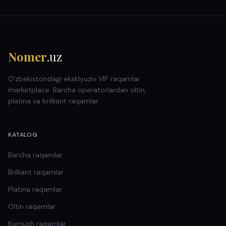
Nomer
.uz
O'zbekistondagi eksklyuziv VIP raqamlar
marketplace. Barcha operatorlardan oltin,
platina va brilliant raqamlar.
KATALOG
Barcha raqamlar
Brilliant
raqamlar
Platina
raqamlar
Oltin
raqamlar
Kumush
raqamlar