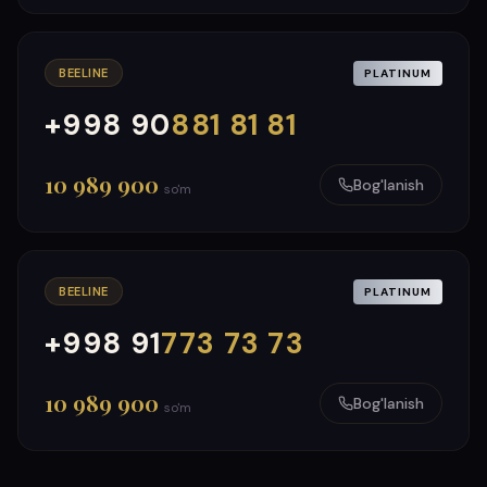
BEELINE
PLATINUM
+998 90
881 81 81
000
999
10 989 900
Bog'lanish
so'm
BEELINE
PLATINUM
+998 91
773 73 73
000
999
10 989 900
Bog'lanish
so'm