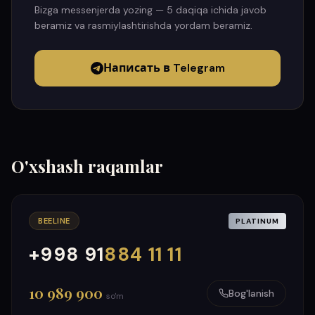
Bizga messenjerda yozing — 5 daqiqa ichida javob
beramiz va rasmiylashtirishda yordam beramiz.
Написать в Telegram
O'xshash raqamlar
BEELINE
PLATINUM
+998 91
884 11 11
000
999
10 989 900
Bog'lanish
so'm