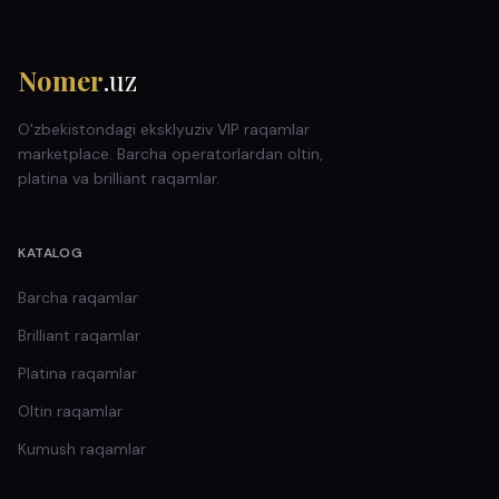
Nomer
.uz
O'zbekistondagi eksklyuziv VIP raqamlar
marketplace. Barcha operatorlardan oltin,
platina va brilliant raqamlar.
KATALOG
Barcha raqamlar
Brilliant
raqamlar
Platina
raqamlar
Oltin
raqamlar
Kumush
raqamlar