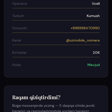
Operator
Ucell
Turkum
Kumush
Sotuvchi
+998998470990
Kanal
@uzmobile_nomera
Ko'rishlar
206
Holat
Mavjud
Raqam qiziqtirdimi?
Bizga messenjerda yozing — 5 daqiqa ichida javob
beramiz va rasmiylashtirishda yordam beramiz.