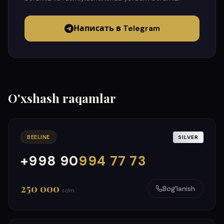
Написать в Telegram
O'xshash raqamlar
BEELINE
SILVER
+998 90
994 77 73
000
999
250 000
Bog'lanish
so'm