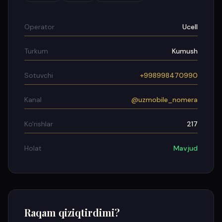
Operator
Ucell
Turkum
Kumush
Sotuvchi
+998998470990
Kanal
@uzmobile_nomera
Ko'rishlar
217
Holat
Mavjud
Raqam qiziqtirdimi?