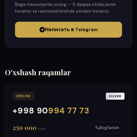
Bizga messenjerda yozing — 5 daqiqa ichida javob
beramiz va rasmiylashtirishda yordam beramiz.
Написать в Telegram
O'xshash raqamlar
BEELINE
SILVER
+998 90
994 77 73
000
999
250 000
Bog'lanish
so'm