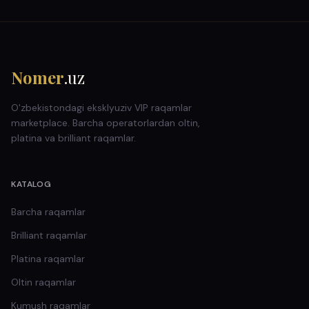
Nomer
.uz
O'zbekistondagi eksklyuziv VIP raqamlar
marketplace. Barcha operatorlardan oltin,
platina va brilliant raqamlar.
KATALOG
Barcha raqamlar
Brilliant
raqamlar
Platina
raqamlar
Oltin
raqamlar
Kumush
raqamlar