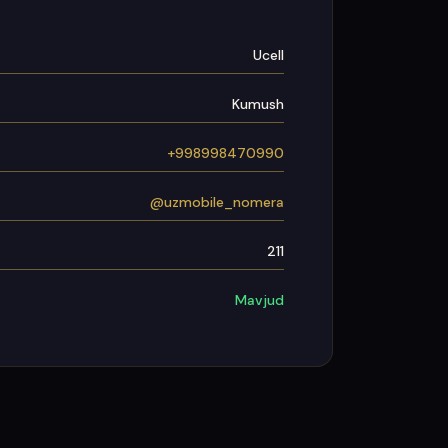
Ucell
Kumush
+998998470990
@uzmobile_nomera
211
Mavjud