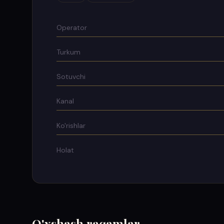
Operator
Turkum
Sotuvchi
Kanal
Ko'rishlar
Holat
O'xshash raqamlar