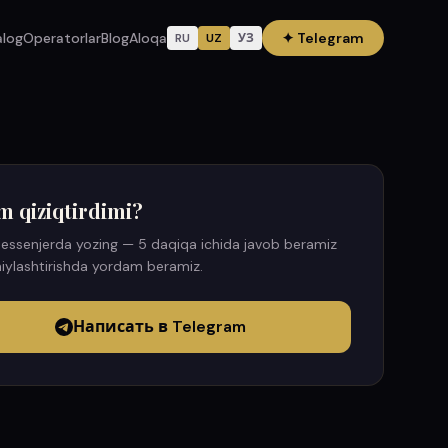
alog
Operatorlar
Blog
Aloqa
✦
Telegram
RU
UZ
УЗ
m qiziqtirdimi?
essenjerda yozing — 5 daqiqa ichida javob beramiz
iylashtirishda yordam beramiz.
Написать в Telegram