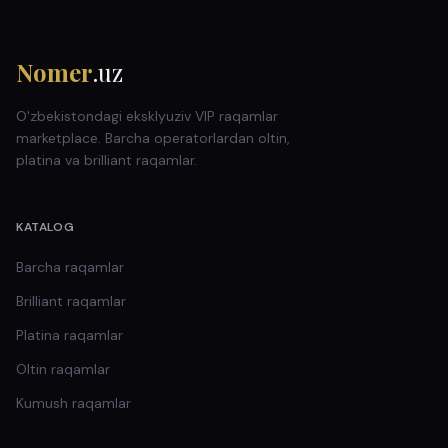
Nomer
.uz
O'zbekistondagi eksklyuziv VIP raqamlar
marketplace. Barcha operatorlardan oltin,
platina va brilliant raqamlar.
KATALOG
Barcha raqamlar
Brilliant
raqamlar
Platina
raqamlar
Oltin
raqamlar
Kumush
raqamlar