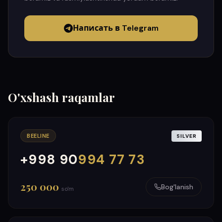
Написать в Telegram
O'xshash raqamlar
BEELINE
SILVER
+998 90
994 77 73
000
999
250 000
Bog'lanish
so'm