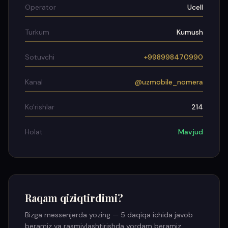
Operator
Ucell
Turkum
Kumush
Sotuvchi
+998998470990
Kanal
@uzmobile_nomera
Ko'rishlar
214
Holat
Mavjud
Raqam qiziqtirdimi?
Bizga messenjerda yozing — 5 daqiqa ichida javob
beramiz va rasmiylashtirishda yordam beramiz.