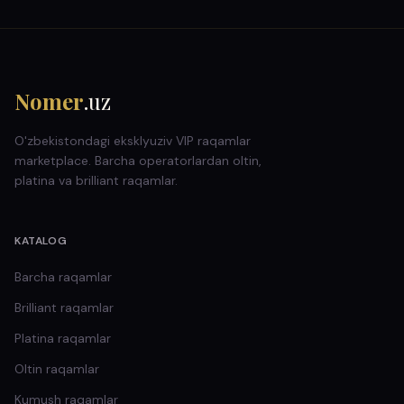
Nomer
.uz
O'zbekistondagi eksklyuziv VIP raqamlar
marketplace. Barcha operatorlardan oltin,
platina va brilliant raqamlar.
KATALOG
Barcha raqamlar
Brilliant
raqamlar
Platina
raqamlar
Oltin
raqamlar
Kumush
raqamlar