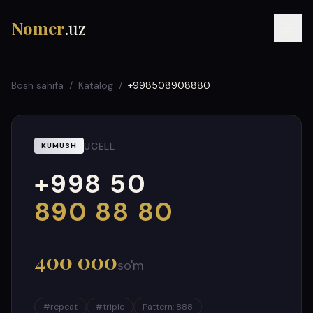
Nomer
.uz
Bosh sahifa
/
Katalog
/
+998508908880
UCELL
KUMUSH
+998 50
RU
UZ
УЗ
000
999
890 88 80
400 000
so'm
#
repeat
#
triple
Pattern
:
888