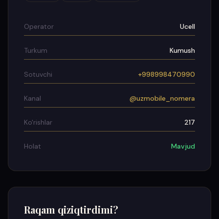
Operator
Ucell
Turkum
Kumush
Sotuvchi
+998998470990
Kanal
@uzmobile_nomera
Ko'rishlar
217
Holat
Mavjud
Raqam qiziqtirdimi?