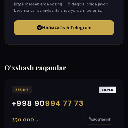
Bizga messenjerda yozing — 5 daqiqa ichida javob
beramiz va rasmiylashtirishda yordam beramiz.
Написать в Telegram
O'xshash raqamlar
BEELINE
SILVER
+998 90
994 77 73
000
999
250 000
Bog'lanish
so'm