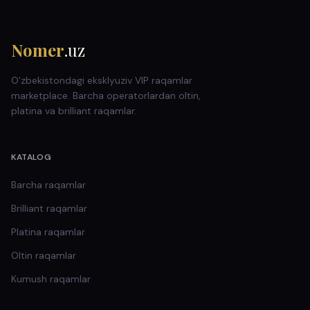
Nomer
.uz
O'zbekistondagi eksklyuziv VIP raqamlar
marketplace. Barcha operatorlardan oltin,
platina va brilliant raqamlar.
KATALOG
Barcha raqamlar
Brilliant
raqamlar
Platina
raqamlar
Oltin
raqamlar
Kumush
raqamlar