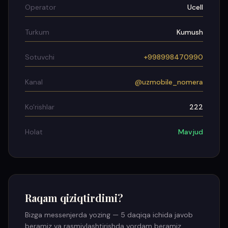
Operator
Ucell
Turkum
Kumush
Sotuvchi
+998998470990
Kanal
@uzmobile_nomera
Ko'rishlar
222
Holat
Mavjud
Raqam qiziqtirdimi?
Bizga messenjerda yozing — 5 daqiqa ichida javob
beramiz va rasmiylashtirishda yordam beramiz.