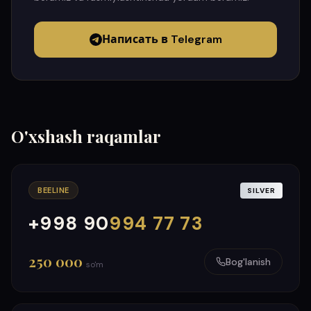
Написать в Telegram
O'xshash raqamlar
BEELINE
SILVER
+998 90
994 77 73
000
999
250 000
Bog'lanish
so'm