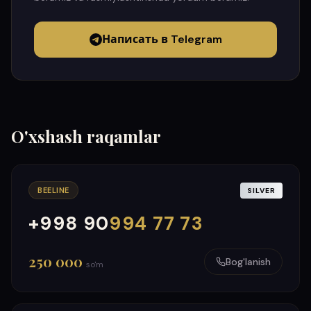
Написать в Telegram
O'xshash raqamlar
BEELINE
SILVER
+998 90
994 77 73
000
999
250 000
Bog'lanish
so'm