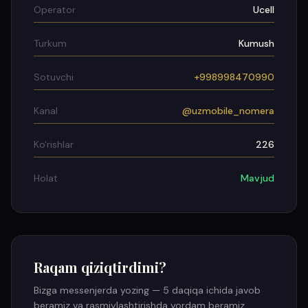
Operator
Ucell
Turkum
Kumush
Sotuvchi
+998998470990
Kanal
@uzmobile_nomera
Ko'rishlar
226
Holat
Mavjud
Raqam qiziqtirdimi?
Bizga messenjerda yozing — 5 daqiqa ichida javob
beramiz va rasmiylashtirishda yordam beramiz.