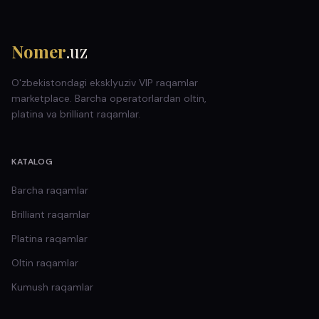
Nomer
.uz
O'zbekistondagi eksklyuziv VIP raqamlar
marketplace. Barcha operatorlardan oltin,
platina va brilliant raqamlar.
KATALOG
Barcha raqamlar
Brilliant
raqamlar
Platina
raqamlar
Oltin
raqamlar
Kumush
raqamlar