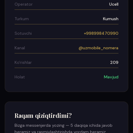
Operator
Ucell
Turkum
Kumush
Sotuvchi
+998998470990
Kanal
@uzmobile_nomera
Ko'rishlar
209
Holat
Mavjud
Raqam qiziqtirdimi?
Bizga messenjerda yozing — 5 daqiqa ichida javob
beramiz va rasmiylashtirishda yordam beramiz.