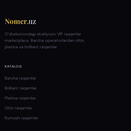
Nomer
.uz
O'zbekistondagi eksklyuziv VIP raqamlar
marketplace. Barcha operatorlardan oltin,
platina va brilliant raqamlar.
KATALOG
Barcha raqamlar
Brilliant
raqamlar
Platina
raqamlar
Oltin
raqamlar
Kumush
raqamlar