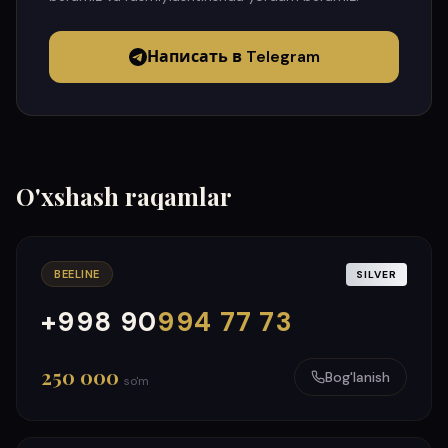
Написать в Telegram
O'xshash raqamlar
BEELINE
SILVER
+998 90
994 77 73
000
999
250 000
Bog'lanish
so'm