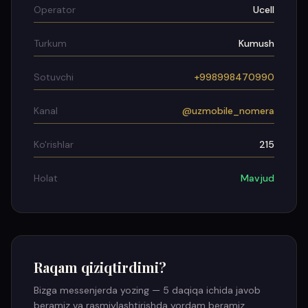
Operator
Ucell
Turkum
Kumush
Sotuvchi
+998998470990
Kanal
@uzmobile_nomera
Ko'rishlar
215
Holat
Mavjud
Raqam qiziqtirdimi?
Bizga messenjerda yozing — 5 daqiqa ichida javob
beramiz va rasmiylashtirishda yordam beramiz.