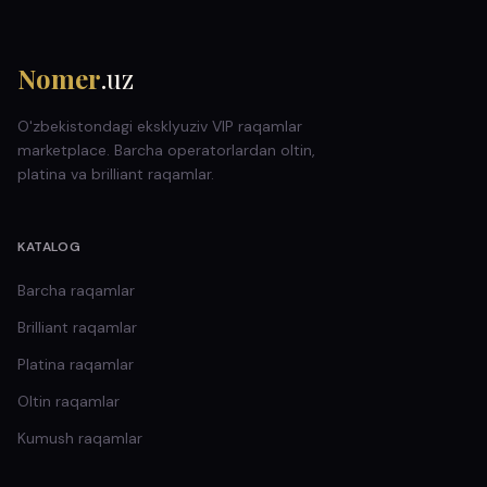
Nomer
.uz
O'zbekistondagi eksklyuziv VIP raqamlar
marketplace. Barcha operatorlardan oltin,
platina va brilliant raqamlar.
KATALOG
Barcha raqamlar
Brilliant
raqamlar
Platina
raqamlar
Oltin
raqamlar
Kumush
raqamlar