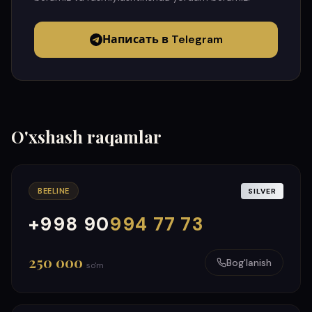
Написать в Telegram
O'xshash raqamlar
BEELINE
SILVER
+998 90
994 77 73
000
999
250 000
Bog'lanish
so'm