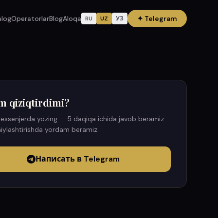
alog
Operatorlar
Blog
Aloqa
✦
Telegram
RU
UZ
УЗ
m qiziqtirdimi?
essenjerda yozing — 5 daqiqa ichida javob beramiz
iylashtirishda yordam beramiz.
Написать в Telegram