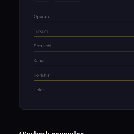
Operator
Turkum
Sotuvchi
Kanal
Ko'rishlar
Holat
O'xshash raqamlar