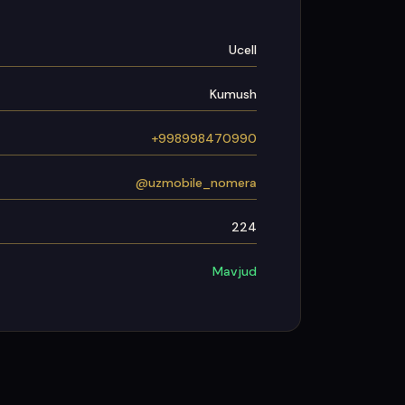
Ucell
Kumush
+998998470990
@uzmobile_nomera
224
Mavjud