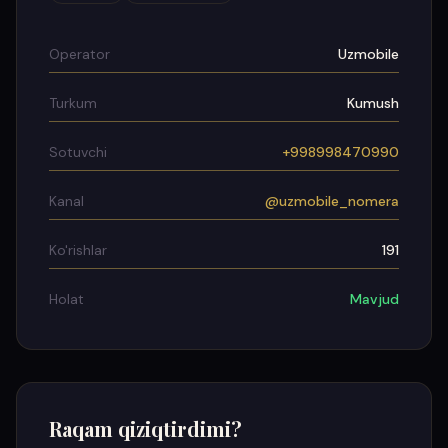
Operator
Uzmobile
Turkum
Kumush
Sotuvchi
+998998470990
Kanal
@uzmobile_nomera
Ko'rishlar
191
Holat
Mavjud
Raqam qiziqtirdimi?