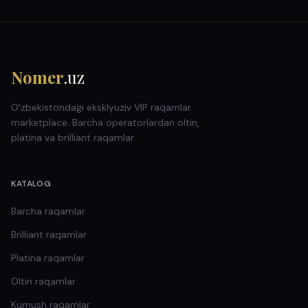
Nomer
.uz
O'zbekistondagi eksklyuziv VIP raqamlar
marketplace. Barcha operatorlardan oltin,
platina va brilliant raqamlar.
KATALOG
Barcha raqamlar
Brilliant
raqamlar
Platina
raqamlar
Oltin
raqamlar
Kumush
raqamlar