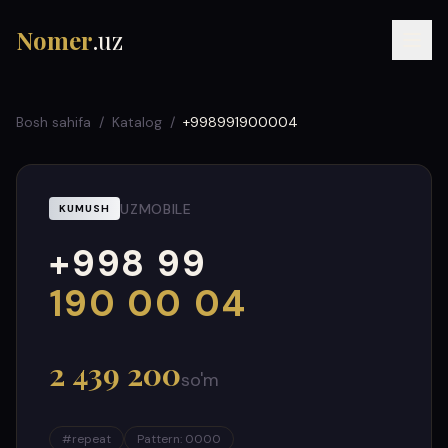
Nomer
.uz
Bosh sahifa
/
Katalog
/
+998991900004
UZMOBILE
KUMUSH
+998 99
RU
UZ
УЗ
000
999
190 00 04
2 439 200
so'm
#
repeat
Pattern
:
0000