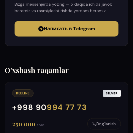
Bizga messenjerda yozing — 5 daqiqa ichida javob
beramiz va rasmiylashtirishda yordam beramiz.
Написать в Telegram
O'xshash raqamlar
BEELINE
SILVER
+998 90
994 77 73
000
999
250 000
Bog'lanish
so'm