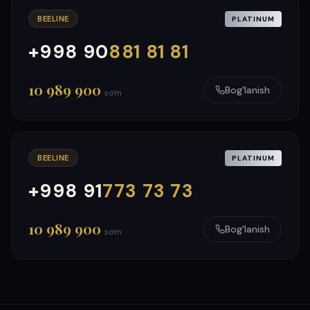
BEELINE
PLATINUM
+998 90
881 81 81
000
999
10 989 900
Bog'lanish
so'm
BEELINE
PLATINUM
+998 91
773 73 73
000
999
10 989 900
Bog'lanish
so'm