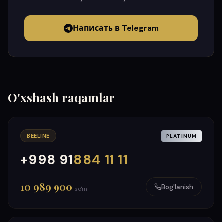
Написать в Telegram
O'xshash raqamlar
BEELINE
PLATINUM
+998 91
884 11 11
000
999
10 989 900
Bog'lanish
so'm