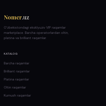
Nomer
.uz
O'zbekistondagi eksklyuziv VIP raqamlar
marketplace. Barcha operatorlardan oltin,
platina va brilliant raqamlar.
KATALOG
Barcha raqamlar
Brilliant
raqamlar
Platina
raqamlar
Oltin
raqamlar
Kumush
raqamlar