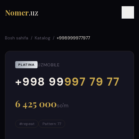
Nomer
.uz
Bosh sahifa
/
Katalog
/
+998999977977
UZMOBILE
PLATINA
+998 99
997 79 77
000
999
RU
UZ
УЗ
6 425 000
so'm
#
repeat
Pattern
:
77