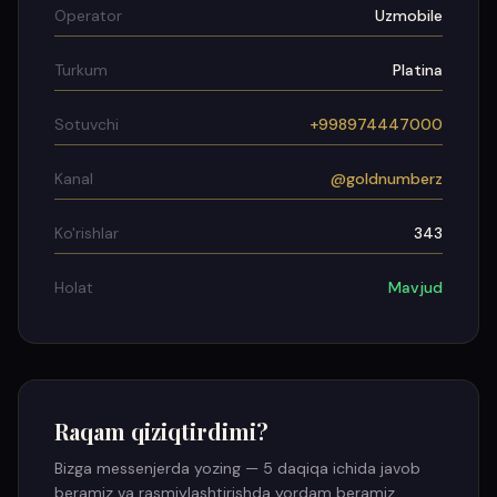
Operator
Uzmobile
Turkum
Platina
Sotuvchi
+998974447000
Kanal
@goldnumberz
Ko'rishlar
343
Holat
Mavjud
Raqam qiziqtirdimi?
Bizga messenjerda yozing — 5 daqiqa ichida javob
beramiz va rasmiylashtirishda yordam beramiz.