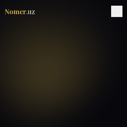
Nomer
.uz
RU
UZ
УЗ