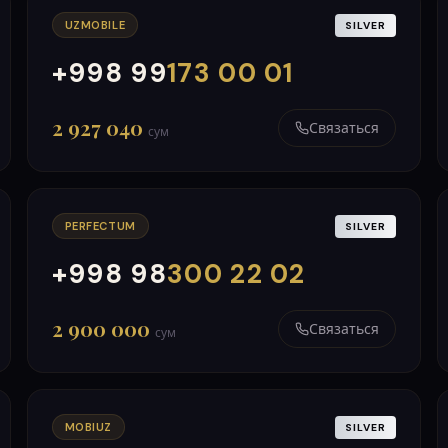
UZMOBILE
SILVER
+998 99
173 00 01
000
999
2 927 040
Связаться
сум
PERFECTUM
SILVER
+998 98
300 22 02
000
999
2 900 000
Связаться
сум
MOBIUZ
SILVER