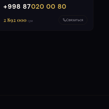
+998 87
020 00 80
000
999
2 892 000
Связаться
сум