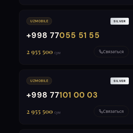
UZMOBILE
SILVER
+998 77
055 51 55
000
999
2 955 500
Связаться
сум
UZMOBILE
SILVER
+998 77
101 00 03
000
999
2 955 500
Связаться
сум