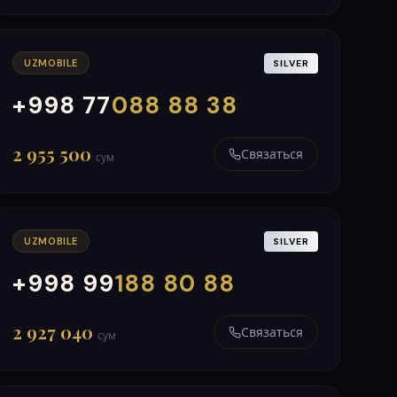
UZMOBILE
SILVER
+998 77
088 88 38
000
999
2 955 500
Связаться
сум
UZMOBILE
SILVER
+998 99
188 80 88
000
999
2 927 040
Связаться
сум