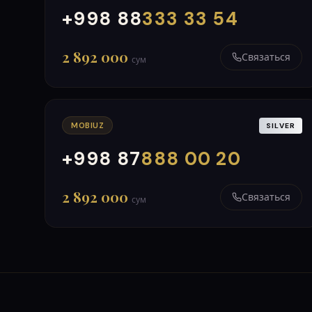
+998 88
333 33 54
000
999
2 892 000
Связаться
сум
MOBIUZ
SILVER
+998 87
888 00 20
000
999
2 892 000
Связаться
сум