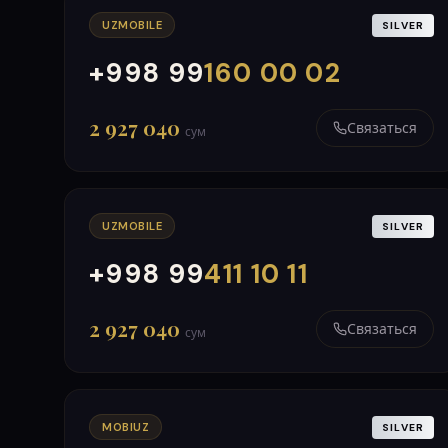
UZMOBILE
SILVER
+998 99
160 00 02
000
999
2 927 040
Связаться
сум
UZMOBILE
SILVER
+998 99
411 10 11
000
999
2 927 040
Связаться
сум
MOBIUZ
SILVER