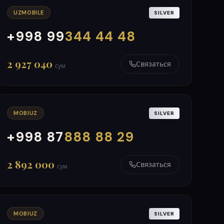
UZMOBILE
SILVER
+998 99
344 44 48
000
999
2 927 040
Связаться
сум
MOBIUZ
SILVER
+998 87
888 88 29
000
999
2 892 000
Связаться
сум
MOBIUZ
SILVER