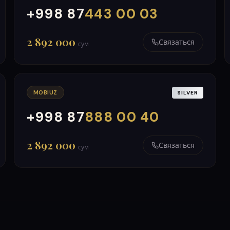
+998 87
443 00 03
000
999
2 892 000
Связаться
сум
MOBIUZ
SILVER
+998 87
888 00 40
000
999
2 892 000
Связаться
сум