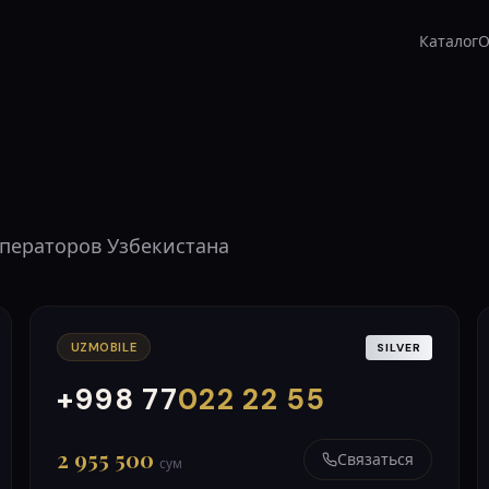
Каталог
О
операторов Узбекистана
UZMOBILE
SILVER
+998 77
022 22 55
000
999
2 955 500
Связаться
сум