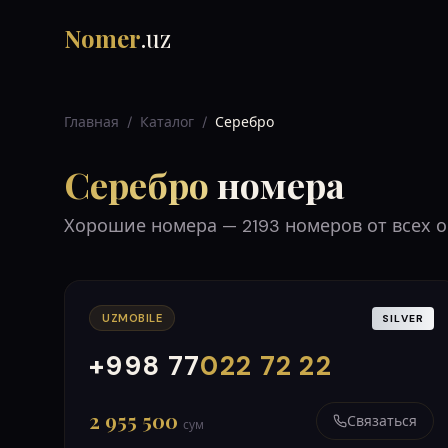
Nomer
.uz
Главная
/
Каталог
/
Серебро
Серебро
номера
Хорошие номера
—
2193
номеров от всех 
UZMOBILE
SILVER
+998 77
022 72 22
000
999
2 955 500
Связаться
сум