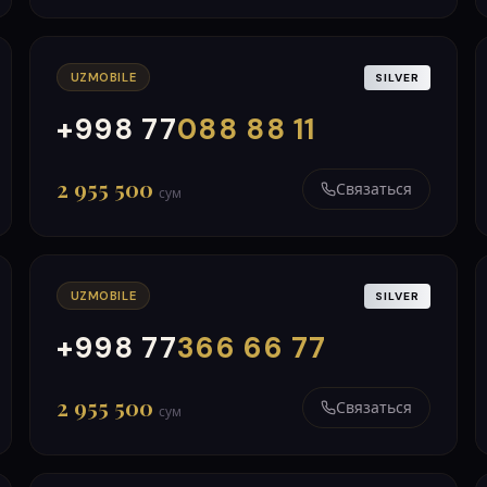
UZMOBILE
SILVER
+998 77
088 88 11
000
999
2 955 500
Связаться
сум
UZMOBILE
SILVER
+998 77
366 66 77
000
999
2 955 500
Связаться
сум