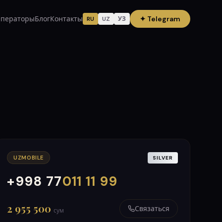
ператоры
Блог
Контакты
✦
Telegram
RU
UZ
УЗ
UZMOBILE
SILVER
+998 77
011 11 99
000
999
2 955 500
Связаться
сум