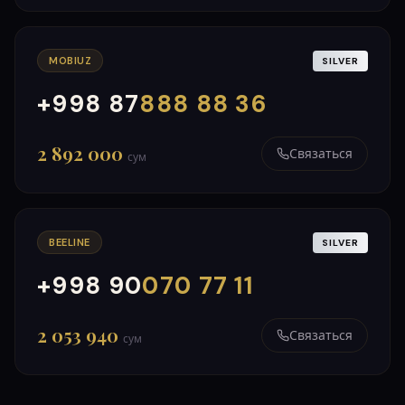
MOBIUZ
SILVER
+998 87
888 88 36
000
999
2 892 000
Связаться
сум
BEELINE
SILVER
+998 90
070 77 11
000
999
2 053 940
Связаться
сум