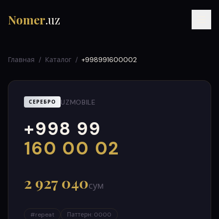
Nomer
.uz
Главная
/
Каталог
/
+998991600002
UZMOBILE
СЕРЕБРО
+998 99
RU
UZ
УЗ
000
999
160 00 02
2 927 040
сум
#
repeat
Паттерн
:
0000