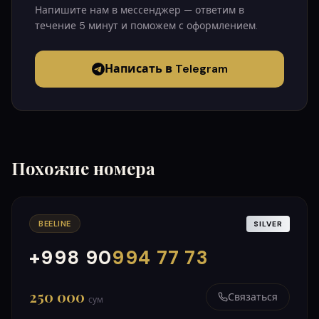
Напишите нам в мессенджер — ответим в
течение 5 минут и поможем с оформлением.
Написать в Telegram
Похожие номера
BEELINE
SILVER
+998 90
994 77 73
000
999
250 000
Связаться
сум