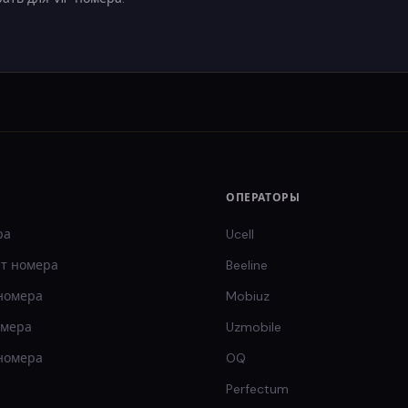
ОПЕРАТОРЫ
ра
Ucell
т
номера
Beeline
номера
Mobiuz
омера
Uzmobile
номера
OQ
Perfectum