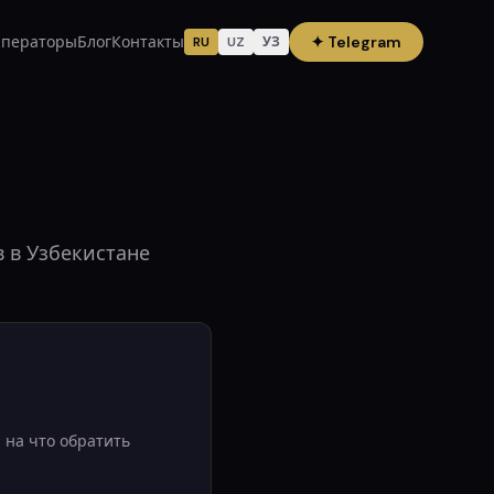
ператоры
Блог
Контакты
✦
Telegram
RU
UZ
УЗ
в в Узбекистане
 на что обратить