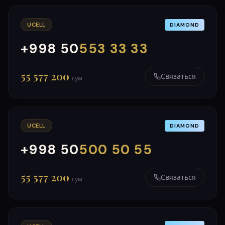
UCELL
DIAMOND
+998 50
553 33 33
000
999
55 577 200
Связаться
сум
UCELL
DIAMOND
+998 50
500 50 55
000
999
55 577 200
Связаться
сум