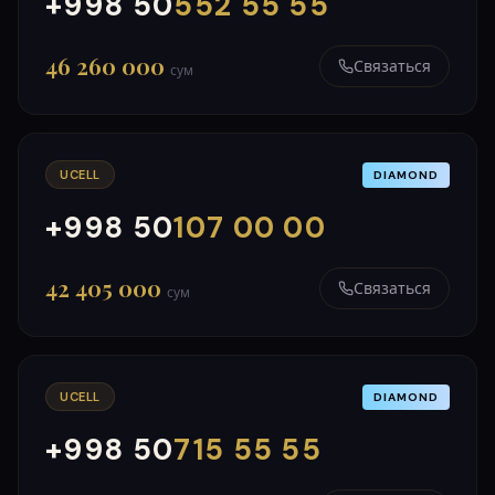
+998 50
552 55 55
000
999
46 260 000
Связаться
сум
UCELL
DIAMOND
+998 50
107 00 00
000
999
42 405 000
Связаться
сум
UCELL
DIAMOND
+998 50
715 55 55
000
999