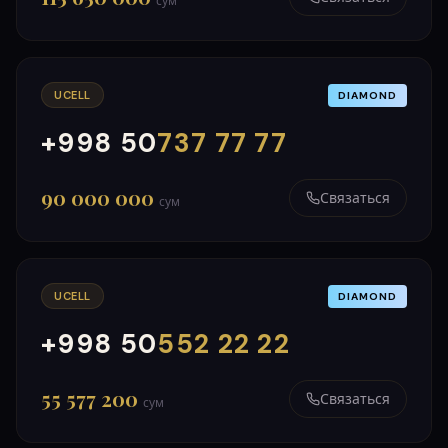
сум
UCELL
DIAMOND
+998 50
737 77 77
000
999
90 000 000
Связаться
сум
UCELL
DIAMOND
+998 50
552 22 22
000
999
55 577 200
Связаться
сум