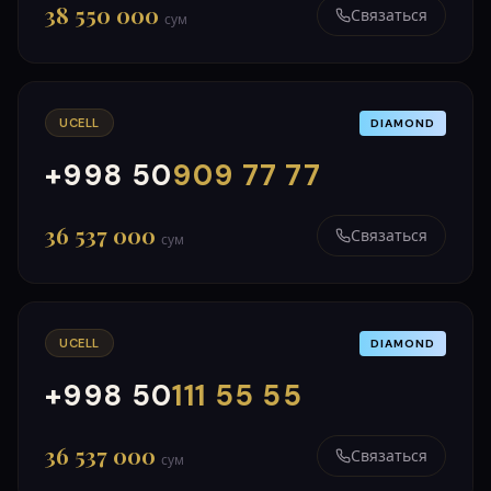
38 550 000
Связаться
сум
UCELL
DIAMOND
+998 50
909 77 77
000
999
36 537 000
Связаться
сум
UCELL
DIAMOND
+998 50
111 55 55
000
999
36 537 000
Связаться
сум