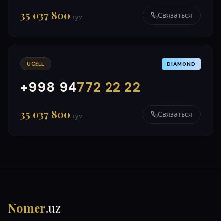
35 037 800
Связаться
сум
UCELL
DIAMOND
+998 94
772 22 22
000
999
35 037 800
Связаться
сум
Nomer
.uz