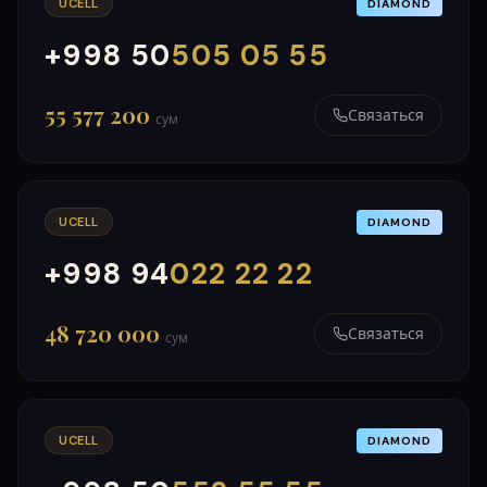
UCELL
DIAMOND
+998 50
505 05 55
000
999
55 577 200
Связаться
сум
UCELL
DIAMOND
+998 94
022 22 22
000
999
48 720 000
Связаться
сум
UCELL
DIAMOND