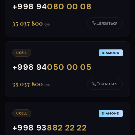
+998 94
080 00 08
000
999
35 037 800
Связаться
сум
UCELL
DIAMOND
+998 94
050 00 05
000
999
35 037 800
Связаться
сум
UCELL
DIAMOND
+998 93
882 22 22
000
999