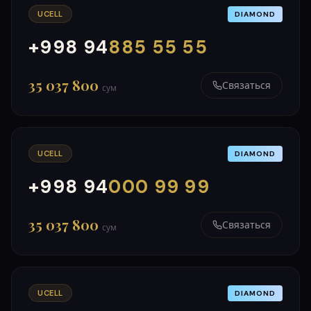
UCELL
DIAMOND
+998 94
885 55 55
000
999
35 037 800
Связаться
сум
UCELL
DIAMOND
+998 94
000 99 99
000
999
35 037 800
Связаться
сум
UCELL
DIAMOND