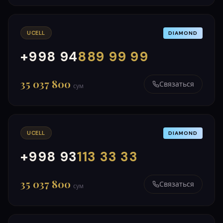
UCELL
DIAMOND
+998 94
889 99 99
000
999
35 037 800
Связаться
сум
UCELL
DIAMOND
+998 93
113 33 33
000
999
35 037 800
Связаться
сум