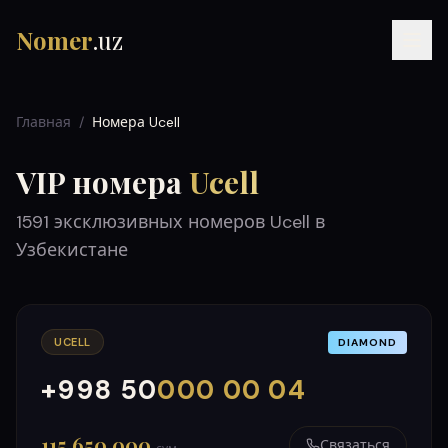
Nomer
.uz
Главная
/
Номера Ucell
VIP номера
Ucell
1591
эксклюзивных номеров
Ucell
в
Узбекистане
RU
UZ
УЗ
UCELL
DIAMOND
+998 50
000 00 04
000
999
115 650 000
Связаться