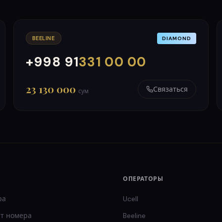
BEELINE
DIAMOND
+998 91
331 00 00
000
999
23 130 000
Связаться
сум
ОПЕРАТОРЫ
ра
Ucell
т
номера
Beeline