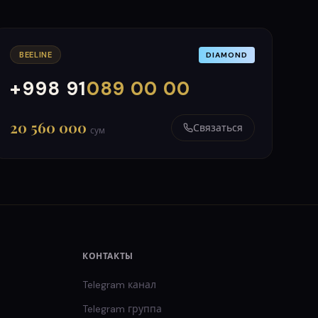
BEELINE
DIAMOND
+998 91
089 00 00
000
999
20 560 000
Связаться
сум
КОНТАКТЫ
Telegram канал
Telegram группа