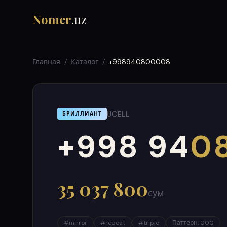
Nomer
.uz
Главная
/
Каталог
/
+998940800008
UCELL
БРИЛЛИАНТ
+998 94
0
000
999
35 037 800
сум
#
mirror
#
repeat
#
triple
Паттерн
:
000