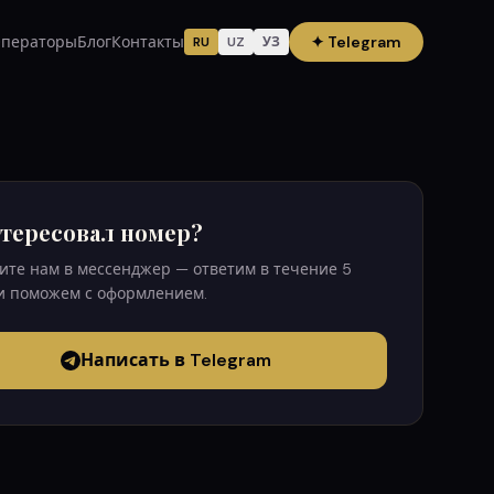
ператоры
Блог
Контакты
✦
Telegram
RU
UZ
УЗ
тересовал номер?
те нам в мессенджер — ответим в течение 5
и поможем с оформлением.
Написать в Telegram