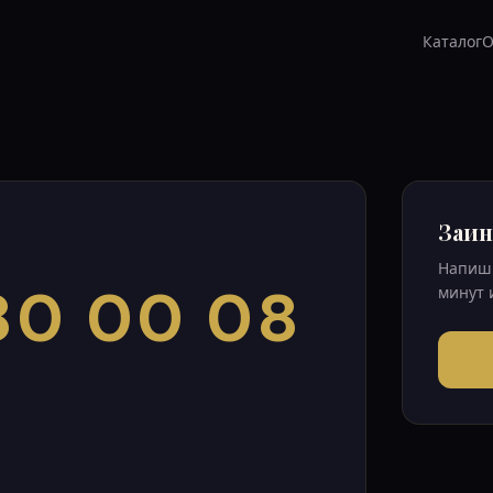
Каталог
О
Заин
Напиши
80 00 08
минут 