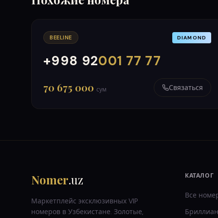
BEELINE
DIAMOND
+998 92
001 77 77
000
999
70 675 000
Связаться
сум
Nomer
.uz
КАТАЛОГ
Все номе
Маркетплейс эксклюзивных VIP
номеров в Узбекистане. Золотые,
Бриллиан