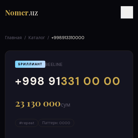
Nomer
.uz
Главная
/
Каталог
/
+998913310000
BEELINE
БРИЛЛИАНТ
+998 91
331 00 00
000
999
RU
UZ
УЗ
23 130 000
сум
#
repeat
Паттерн
:
0000