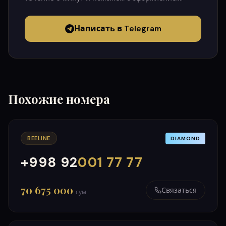
Написать в Telegram
Похожие номера
BEELINE
DIAMOND
+998 92
001 77 77
000
999
70 675 000
Связаться
сум