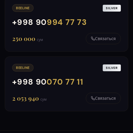
BEELINE
SILVER
+998 90
994 77 73
000
999
250 000
Связаться
сум
BEELINE
SILVER
+998 90
070 77 11
000
999
2 053 940
Связаться
сум