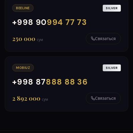
BEELINE
SILVER
+998 90
994 77 73
000
999
250 000
Связаться
сум
MOBIUZ
SILVER
+998 87
888 88 36
000
999
2 892 000
Связаться
сум