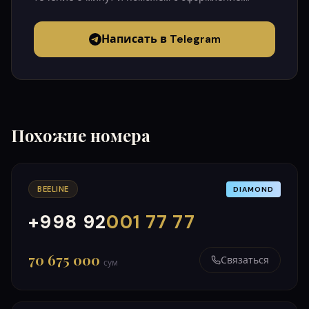
Написать в Telegram
Похожие номера
BEELINE
DIAMOND
+998 92
001 77 77
000
999
70 675 000
Связаться
сум