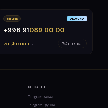
BEELINE
DIAMOND
+998 91
089 00 00
000
999
20 560 000
Связаться
сум
КОНТАКТЫ
Telegram канал
Telegram группа