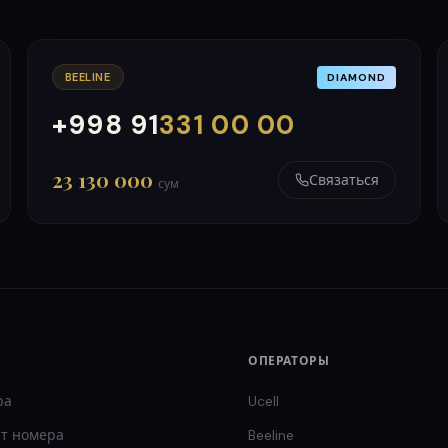
BEELINE
DIAMOND
+998 91
331 00 00
000
999
23 130 000
Связаться
сум
ОПЕРАТОРЫ
ра
Ucell
т
номера
Beeline