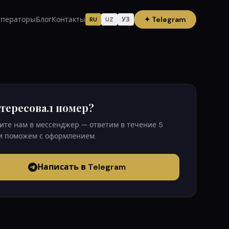
ператоры
Блог
Контакты
✦
Telegram
RU
UZ
УЗ
тересовал номер?
те нам в мессенджер — ответим в течение 5
и поможем с оформлением.
Написать в Telegram