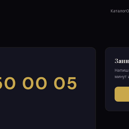
Каталог
О
Заин
Напиши
50 00 05
минут 