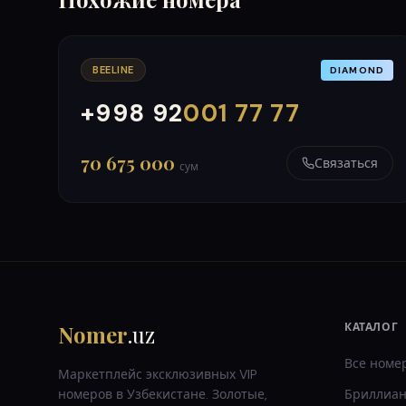
BEELINE
DIAMOND
+998 92
001 77 77
000
999
70 675 000
Связаться
сум
Nomer
.uz
КАТАЛОГ
Все номе
Маркетплейс эксклюзивных VIP
номеров в Узбекистане. Золотые,
Бриллиан