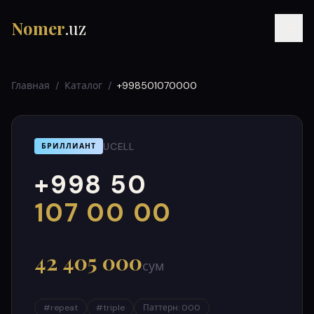
Nomer
.uz
Главная
/
Каталог
/
+998501070000
UCELL
БРИЛЛИАНТ
+998 50
RU
UZ
УЗ
000
999
107 00 00
42 405 000
сум
#
repeat
#
triple
Паттерн
:
000