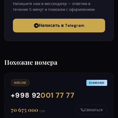
Напишите нам в мессенджер — ответим в
течение 5 минут и поможем с оформлением.
Написать в Telegram
Похожие номера
BEELINE
DIAMOND
+998 92
001 77 77
000
999
70 675 000
Связаться
сум