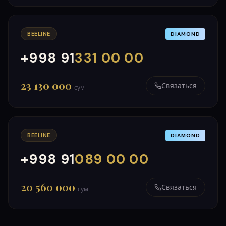
BEELINE
DIAMOND
+998 91
331 00 00
000
999
23 130 000
Связаться
сум
BEELINE
DIAMOND
+998 91
089 00 00
000
999
20 560 000
Связаться
сум