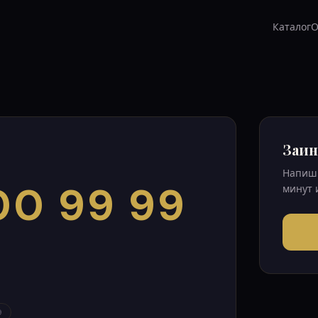
Каталог
О
Заин
Напиши
00 99 99
минут 
9