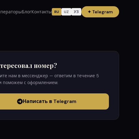
ператоры
Блог
Контакты
✦
Telegram
RU
UZ
УЗ
тересовал номер?
те нам в мессенджер — ответим в течение 5
и поможем с оформлением.
Написать в Telegram