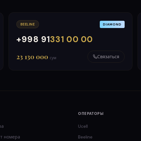
BEELINE
DIAMOND
+998 91
331 00 00
000
999
23 130 000
Связаться
сум
ОПЕРАТОРЫ
ра
Ucell
т
номера
Beeline