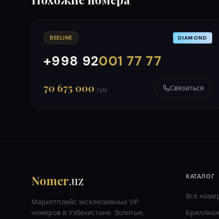
BEELINE
DIAMOND
+998 92
001 77 77
000
999
70 675 000
Связаться
сум
Nomer
.uz
КАТАЛОГ
Все номе
Маркетплейс эксклюзивных VIP
номеров в Узбекистане. Золотые,
Бриллиан