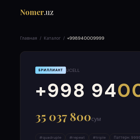
Nomer
.uz
Главная
/
Каталог
/
+998940009999
UCELL
БРИЛЛИАНТ
+998 94
0
000
999
35 037 800
сум
#
quadruple
#
repeat
#
triple
Паттерн
:
999