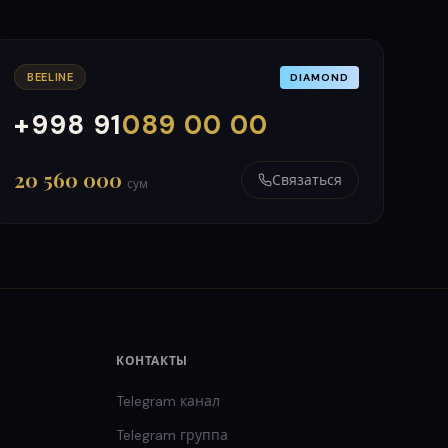
BEELINE
DIAMOND
+998 91
089 00 00
000
999
20 560 000
Связаться
сум
КОНТАКТЫ
Telegram канал
Telegram группа