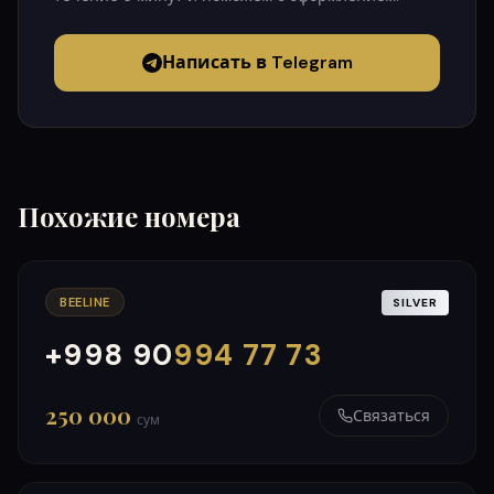
Написать в Telegram
Похожие номера
BEELINE
SILVER
+998 90
994 77 73
000
999
250 000
Связаться
сум