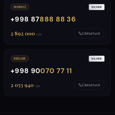
MOBIUZ
SILVER
+998 87
888 88 36
000
999
2 892 000
Связаться
сум
BEELINE
SILVER
+998 90
070 77 11
000
999
2 053 940
Связаться
сум