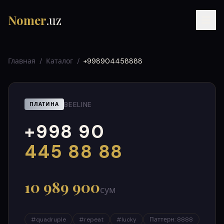
Nomer
.uz
Главная
/
Каталог
/
+998904458888
BEELINE
ПЛАТИНА
+998 90
RU
UZ
УЗ
000
999
445 88 88
10 989 900
сум
#
quadruple
#
repeat
#
lucky
Паттерн
:
8888