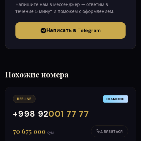
Напишите нам в мессенджер — ответим в
течение 5 минут и поможем с оформлением.
Написать в Telegram
Похожие номера
BEELINE
DIAMOND
+998 92
001 77 77
000
999
70 675 000
Связаться
сум