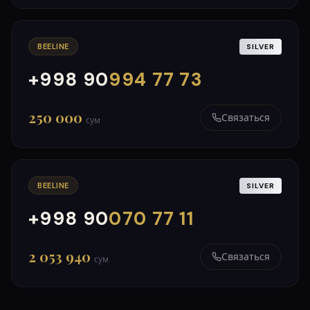
BEELINE
SILVER
+998 90
994 77 73
000
999
250 000
Связаться
сум
BEELINE
SILVER
+998 90
070 77 11
000
999
2 053 940
Связаться
сум