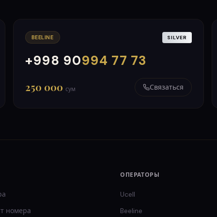
BEELINE
SILVER
+998 90
994 77 73
000
999
250 000
Связаться
сум
ОПЕРАТОРЫ
ра
Ucell
т
номера
Beeline