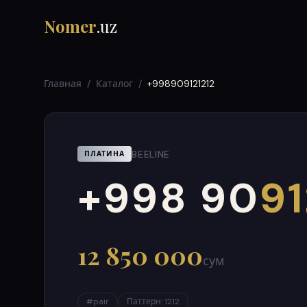
Nomer
.uz
Главная
/
Каталог
/
+998909121212
BEELINE
ПЛАТИНА
+998 90
91
000
999
12 850 000
сум
#
pair
Паттерн
:
1212