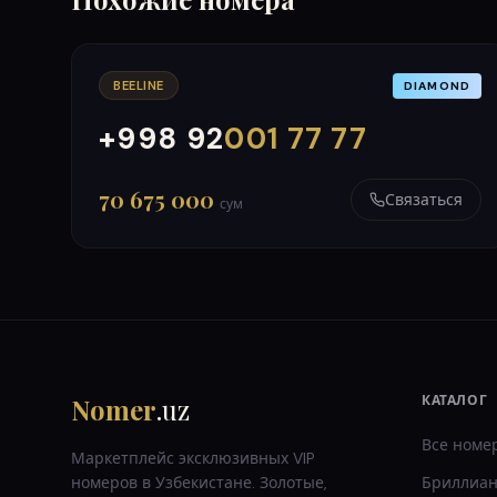
BEELINE
DIAMOND
+998 92
001 77 77
000
999
70 675 000
Связаться
сум
Nomer
.uz
КАТАЛОГ
Все номе
Маркетплейс эксклюзивных VIP
номеров в Узбекистане. Золотые,
Бриллиан