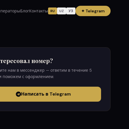
ператоры
Блог
Контакты
✦
Telegram
RU
UZ
УЗ
тересовал номер?
те нам в мессенджер — ответим в течение 5
и поможем с оформлением.
Написать в Telegram