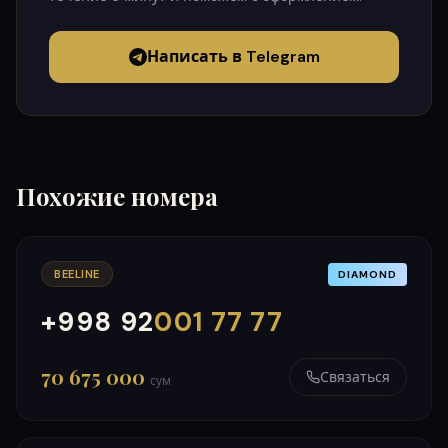
Написать в Telegram
Похожие номера
BEELINE
DIAMOND
+998 92
001 77 77
000
999
70 675 000
Связаться
сум