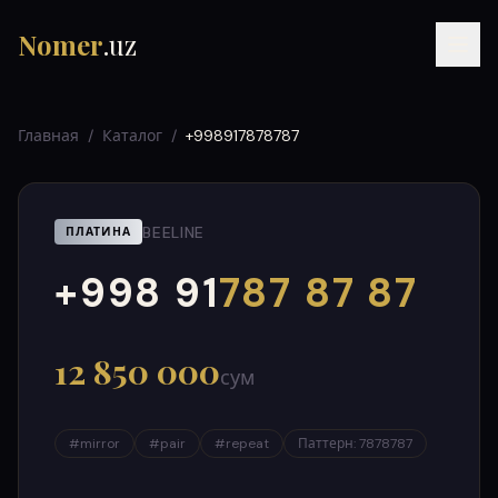
Nomer
.uz
Главная
/
Каталог
/
+998917878787
BEELINE
ПЛАТИНА
+998 91
787 87 87
000
999
RU
UZ
УЗ
12 850 000
сум
#
mirror
#
pair
#
repeat
Паттерн
:
7878787