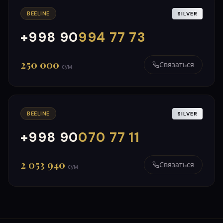
BEELINE
SILVER
+998 90
994 77 73
000
999
250 000
Связаться
сум
BEELINE
SILVER
+998 90
070 77 11
000
999
2 053 940
Связаться
сум