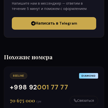
Напишите нам в мессенджер — ответим в
течение 5 минут и поможем с оформлением.
Написать в Telegram
Похожие номера
BEELINE
DIAMOND
+998 92
001 77 77
000
999
70 675 000
Связаться
сум