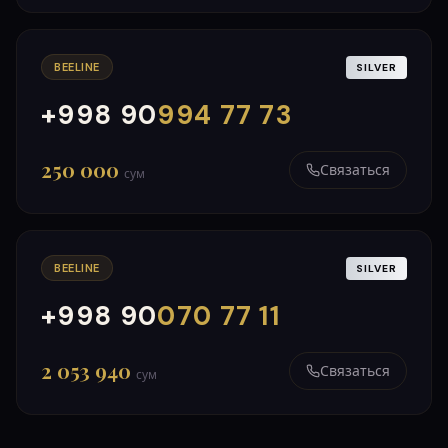
BEELINE
SILVER
+998 90
994 77 73
000
999
250 000
Связаться
сум
BEELINE
SILVER
+998 90
070 77 11
000
999
2 053 940
Связаться
сум