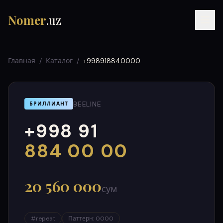
Nomer
.uz
Главная
/
Каталог
/
+998918840000
BEELINE
БРИЛЛИАНТ
+998 91
RU
UZ
УЗ
000
999
884 00 00
20 560 000
сум
#
repeat
Паттерн
:
0000