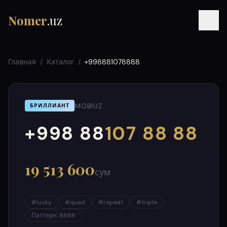
Nomer
.uz
Главная
/
Каталог
/
+998881078888
MOBIUZ
БРИЛЛИАНТ
+998 88
107 88 88
000
999
RU
UZ
УЗ
19 513 600
сум
#
lucky
#
quad
#
repeat
#
triple
Паттерн
:
8888