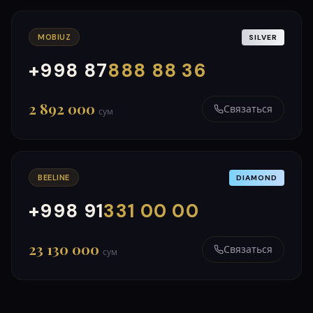
MOBIUZ
SILVER
+998 87
888 88 36
000
999
2 892 000
Связаться
сум
BEELINE
DIAMOND
+998 91
331 00 00
000
999
23 130 000
Связаться
сум