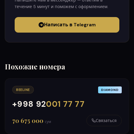
Напишите нам в мессенджер — ответим в
течение 5 минут и поможем с оформлением.
Написать в Telegram
Похожие номера
BEELINE
DIAMOND
+998 92
001 77 77
000
999
70 675 000
Связаться
сум