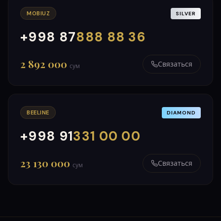
MOBIUZ
SILVER
+998 87
888 88 36
000
999
2 892 000
Связаться
сум
BEELINE
DIAMOND
+998 91
331 00 00
000
999
23 130 000
Связаться
сум