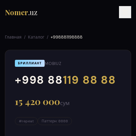
Nomer
.uz
Главная
/
Каталог
/
+998881198888
MOBIUZ
БРИЛЛИАНТ
+998 88
119 88 88
000
999
RU
UZ
УЗ
15 420 000
сум
#
repeat
Паттерн
:
8888