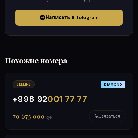
Написать в Telegram
Похожие номера
BEELINE
DIAMOND
+998 92
001 77 77
000
999
70 675 000
Связаться
сум