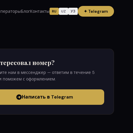
ператоры
Блог
Контакты
✦
Telegram
RU
UZ
УЗ
тересовал номер?
те нам в мессенджер — ответим в течение 5
и поможем с оформлением.
Написать в Telegram