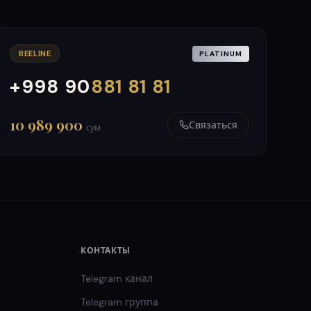
BEELINE
PLATINUM
+998 90
881 81 81
000
999
10 989 900
Связаться
сум
КОНТАКТЫ
Telegram канал
Telegram группа