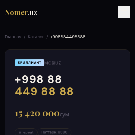
Nomer
.uz
Главная
/
Каталог
/
+998884498888
MOBIUZ
БРИЛЛИАНТ
+998 88
RU
UZ
УЗ
000
999
449 88 88
15 420 000
сум
#
repeat
Паттерн
:
8888