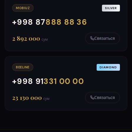
MOBIUZ
SILVER
+998 87
888 88 36
000
999
2 892 000
Связаться
сум
BEELINE
DIAMOND
+998 91
331 00 00
000
999
23 130 000
Связаться
сум