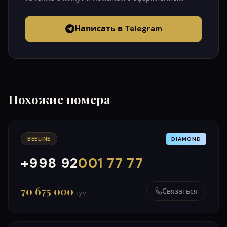
Написать в Telegram
Похожие номера
BEELINE
DIAMOND
+998 92
001 77 77
000
999
70 675 000
Связаться
сум