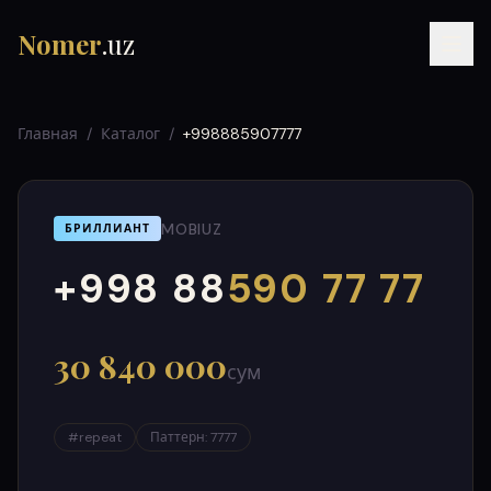
Nomer
.uz
Главная
/
Каталог
/
+998885907777
MOBIUZ
БРИЛЛИАНТ
+998 88
590 77 77
000
999
RU
UZ
УЗ
30 840 000
сум
#
repeat
Паттерн
:
7777