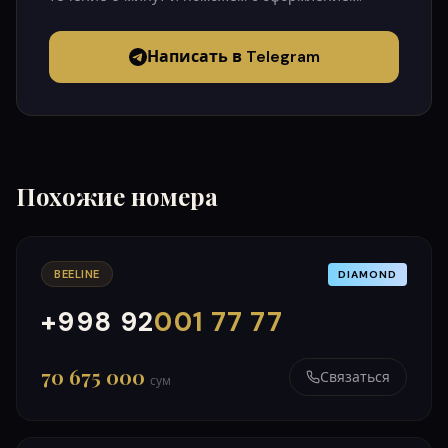
Написать в Telegram
Похожие номера
BEELINE
DIAMOND
+998 92
001 77 77
000
999
70 675 000
Связаться
сум