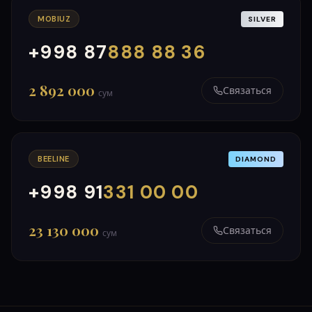
MOBIUZ
SILVER
+998 87
888 88 36
000
999
2 892 000
Связаться
сум
BEELINE
DIAMOND
+998 91
331 00 00
000
999
23 130 000
Связаться
сум