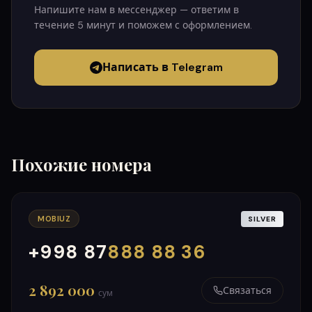
Напишите нам в мессенджер — ответим в
течение 5 минут и поможем с оформлением.
Написать в Telegram
Похожие номера
MOBIUZ
SILVER
+998 87
888 88 36
000
999
2 892 000
Связаться
сум