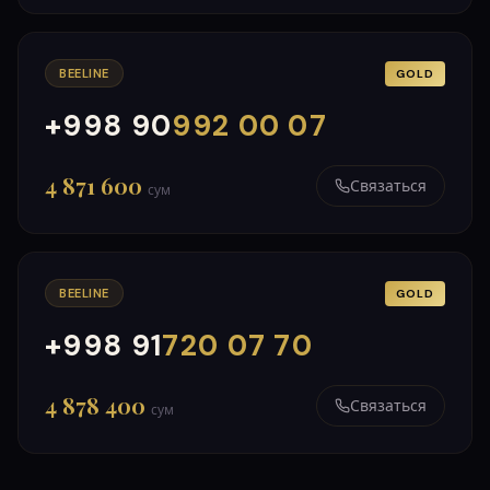
BEELINE
GOLD
+998 90
992 00 07
000
999
4 871 600
Связаться
сум
BEELINE
GOLD
+998 91
720 07 70
000
999
4 878 400
Связаться
сум