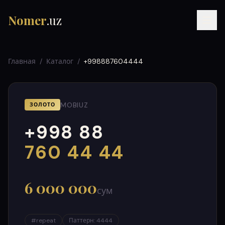
Nomer
.uz
Главная
/
Каталог
/
+998887604444
MOBIUZ
ЗОЛОТО
+998 88
RU
UZ
УЗ
000
999
760 44 44
6 000 000
сум
#
repeat
Паттерн
:
4444