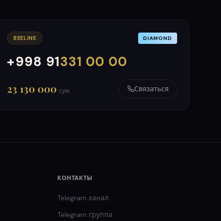
BEELINE
DIAMOND
+998 91
331 00 00
000
999
23 130 000
Связаться
сум
КОНТАКТЫ
Telegram канал
Telegram группа