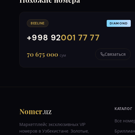
BEELINE
DIAMOND
+998 92
001 77 77
000
999
70 675 000
Связаться
сум
Nomer
.uz
КАТАЛОГ
Все номе
Маркетплейс эксклюзивных VIP
номеров в Узбекистане. Золотые,
Бриллиан