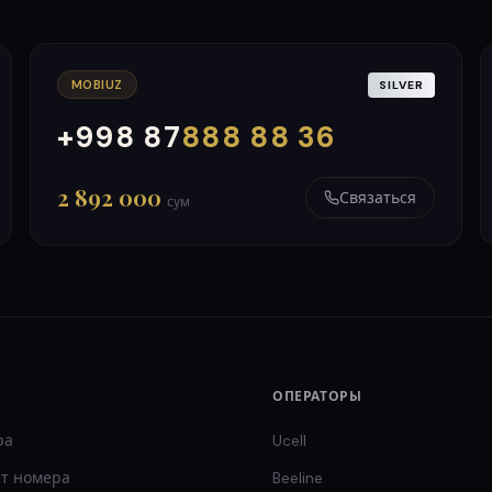
MOBIUZ
SILVER
+998 87
888 88 36
000
999
2 892 000
Связаться
сум
ОПЕРАТОРЫ
ра
Ucell
т
номера
Beeline