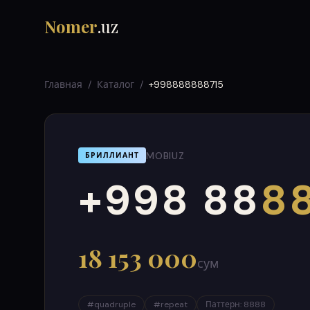
Nomer
.uz
Главная
/
Каталог
/
+998888888715
MOBIUZ
БРИЛЛИАНТ
+998 88
88
000
999
18 153 000
сум
#
quadruple
#
repeat
Паттерн
:
8888