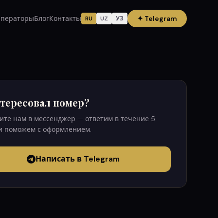
ператоры
Блог
Контакты
✦
Telegram
RU
UZ
УЗ
тересовал номер?
те нам в мессенджер — ответим в течение 5
и поможем с оформлением.
Написать в Telegram