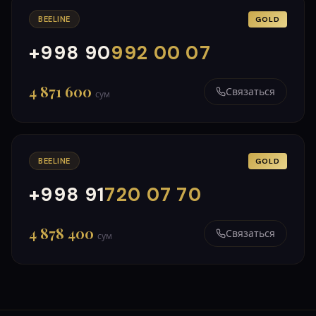
BEELINE
GOLD
+998 90
992 00 07
000
999
4 871 600
Связаться
сум
BEELINE
GOLD
+998 91
720 07 70
000
999
4 878 400
Связаться
сум