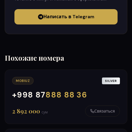
Написать в Telegram
Похожие номера
MOBIUZ
SILVER
+998 87
888 88 36
000
999
2 892 000
Связаться
сум