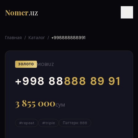
Nomer
.uz
Главная
/
Каталог
/
+998888888991
MOBIUZ
ЗОЛОТО
+998 88
888 89 91
000
999
RU
UZ
УЗ
3 855 000
сум
#
repeat
#
triple
Паттерн
:
888