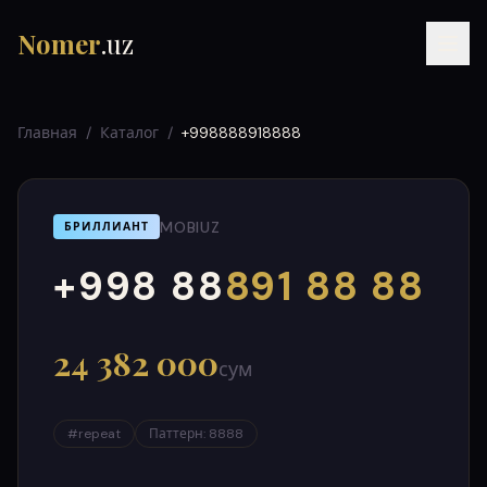
Nomer
.uz
Главная
/
Каталог
/
+998888918888
MOBIUZ
БРИЛЛИАНТ
+998 88
891 88 88
000
999
RU
UZ
УЗ
24 382 000
сум
#
repeat
Паттерн
:
8888