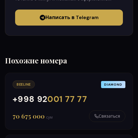
Написать в Telegram
Похожие номера
BEELINE
DIAMOND
+998 92
001 77 77
000
999
70 675 000
Связаться
сум