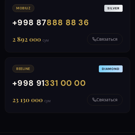
MOBIUZ
SILVER
+998 87
888 88 36
000
999
2 892 000
Связаться
сум
BEELINE
DIAMOND
+998 91
331 00 00
000
999
23 130 000
Связаться
сум