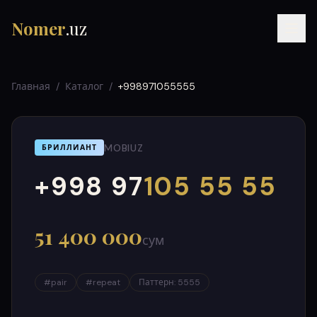
Nomer
.uz
Главная
/
Каталог
/
+998971055555
MOBIUZ
БРИЛЛИАНТ
+998 97
105 55 55
000
999
RU
UZ
УЗ
51 400 000
сум
#
pair
#
repeat
Паттерн
:
5555