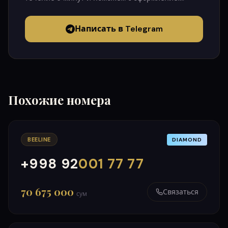
Написать в Telegram
Похожие номера
BEELINE
DIAMOND
+998 92
001 77 77
000
999
70 675 000
Связаться
сум