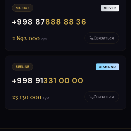
MOBIUZ
SILVER
+998 87
888 88 36
000
999
2 892 000
Связаться
сум
BEELINE
DIAMOND
+998 91
331 00 00
000
999
23 130 000
Связаться
сум