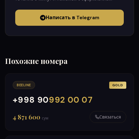
Написать в Telegram
Похожие номера
BEELINE
GOLD
+998 90
992 00 07
000
999
4 871 600
Связаться
сум