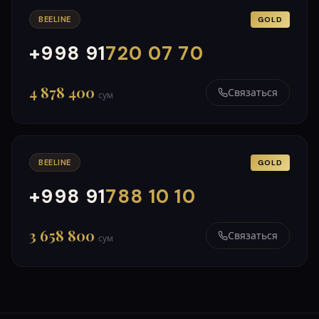
BEELINE
GOLD
+998 91
720 07 70
000
999
4 878 400
Связаться
сум
BEELINE
GOLD
+998 91
788 10 10
000
999
3 658 800
Связаться
сум