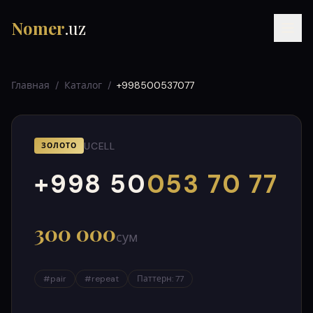
Nomer
.uz
Главная
/
Каталог
/
+998500537077
UCELL
ЗОЛОТО
+998 50
053 70 77
000
999
RU
UZ
УЗ
300 000
сум
#
pair
#
repeat
Паттерн
:
77