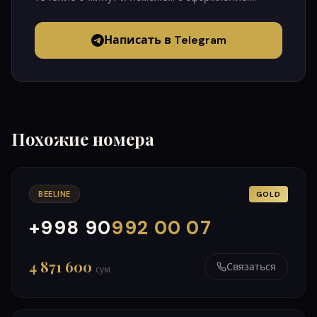
Написать в Telegram
Похожие номера
BEELINE
GOLD
+998 90
992 00 07
000
999
4 871 600
Связаться
сум