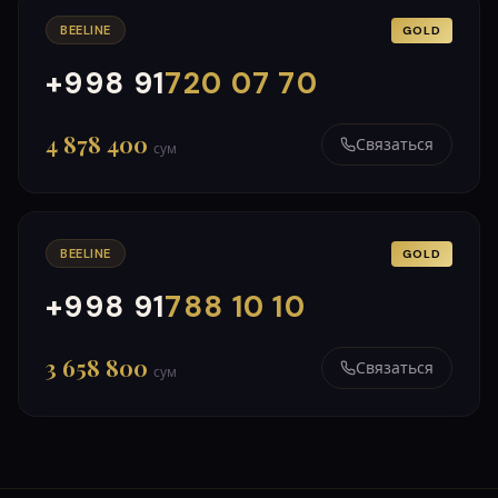
BEELINE
GOLD
+998 91
720 07 70
000
999
4 878 400
Связаться
сум
BEELINE
GOLD
+998 91
788 10 10
000
999
3 658 800
Связаться
сум