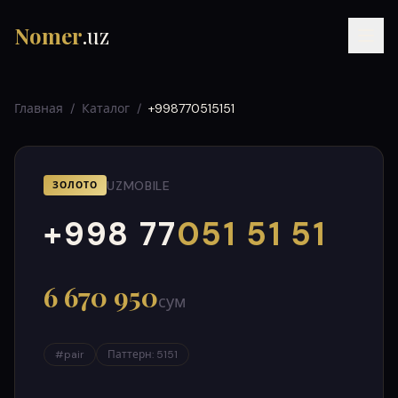
Nomer
.uz
Главная
/
Каталог
/
+998770515151
UZMOBILE
ЗОЛОТО
+998 77
051 51 51
000
999
RU
UZ
УЗ
6 670 950
сум
#
pair
Паттерн
:
5151