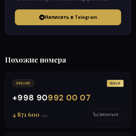
Написать в Telegram
Похожие номера
BEELINE
GOLD
+998 90
992 00 07
000
999
4 871 600
Связаться
сум