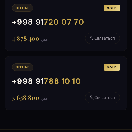
BEELINE
GOLD
+998 91
720 07 70
000
999
4 878 400
Связаться
сум
BEELINE
GOLD
+998 91
788 10 10
000
999
3 658 800
Связаться
сум