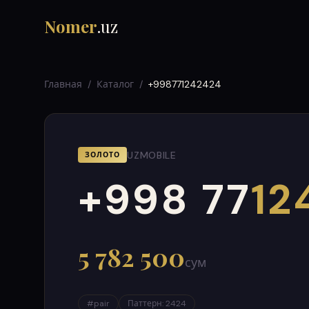
Nomer
.uz
Главная
/
Каталог
/
+998771242424
UZMOBILE
ЗОЛОТО
+998 77
12
000
999
5 782 500
сум
#
pair
Паттерн
:
2424