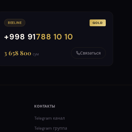
BEELINE
GOLD
+998 91
788 10 10
000
999
3 658 800
Связаться
сум
КОНТАКТЫ
Telegram канал
Telegram группа