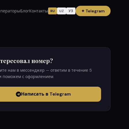
ператоры
Блог
Контакты
✦
Telegram
RU
UZ
УЗ
тересовал номер?
те нам в мессенджер — ответим в течение 5
и поможем с оформлением.
Написать в Telegram