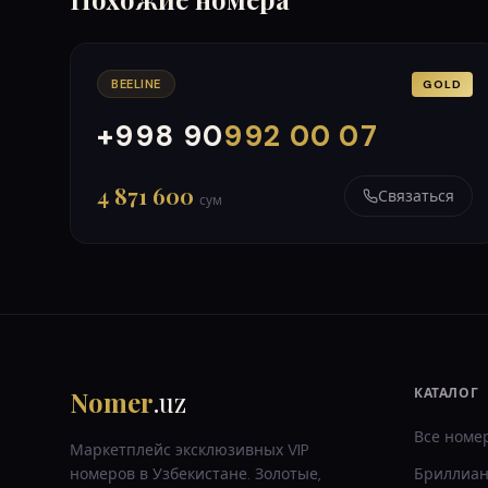
BEELINE
GOLD
+998 90
992 00 07
000
999
4 871 600
Связаться
сум
Nomer
.uz
КАТАЛОГ
Все номе
Маркетплейс эксклюзивных VIP
номеров в Узбекистане. Золотые,
Бриллиан