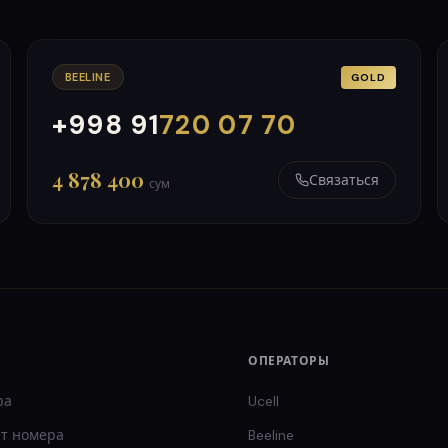
BEELINE
GOLD
+998 91
720 07 70
000
999
4 878 400
Связаться
сум
ОПЕРАТОРЫ
ра
Ucell
т
номера
Beeline