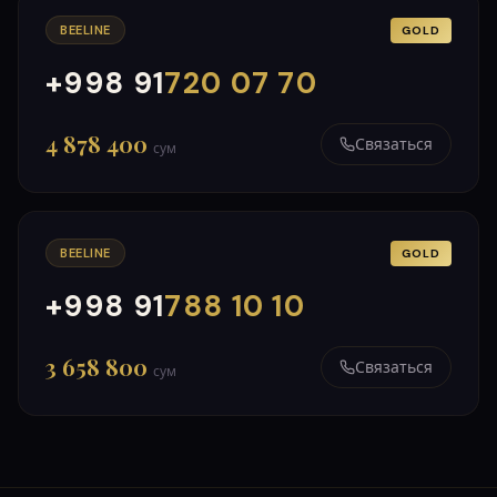
BEELINE
GOLD
+998 91
720 07 70
000
999
4 878 400
Связаться
сум
BEELINE
GOLD
+998 91
788 10 10
000
999
3 658 800
Связаться
сум