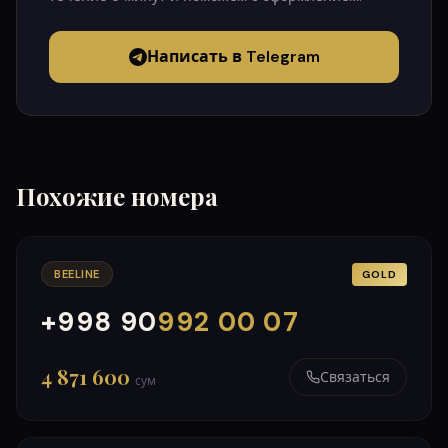
Написать в Telegram
Похожие номера
BEELINE
GOLD
+998 90
992 00 07
000
999
4 871 600
Связаться
сум