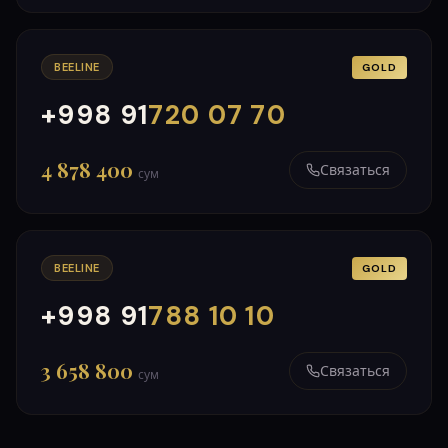
BEELINE
GOLD
+998 91
720 07 70
000
999
4 878 400
Связаться
сум
BEELINE
GOLD
+998 91
788 10 10
000
999
3 658 800
Связаться
сум