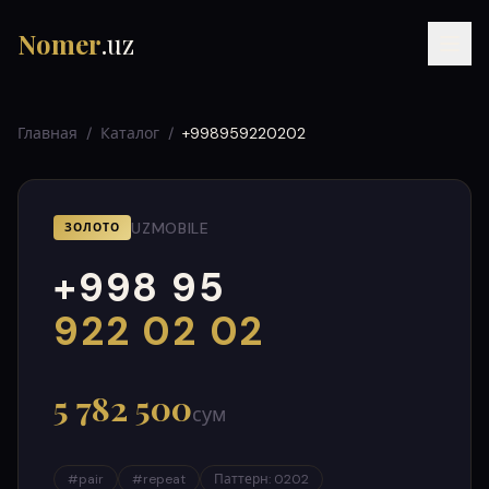
Nomer
.uz
Главная
/
Каталог
/
+998959220202
UZMOBILE
ЗОЛОТО
+998 95
RU
UZ
УЗ
000
999
922 02 02
5 782 500
сум
#
pair
#
repeat
Паттерн
:
0202