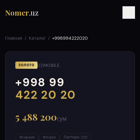
Nomer
.uz
Главная
/
Каталог
/
+998994222020
UZMOBILE
ЗОЛОТО
+998 99
RU
UZ
УЗ
000
999
422 20 20
5 488 200
сум
#
repeat
#
triple
Паттерн
:
222