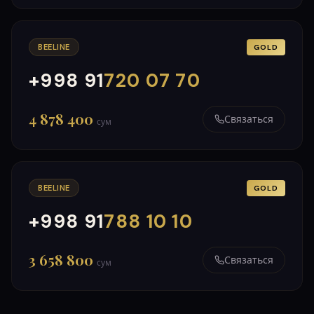
BEELINE
GOLD
+998 91
720 07 70
000
999
4 878 400
Связаться
сум
BEELINE
GOLD
+998 91
788 10 10
000
999
3 658 800
Связаться
сум