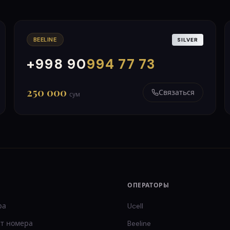
BEELINE
SILVER
+998 90
994 77 73
000
999
250 000
Связаться
сум
ОПЕРАТОРЫ
ра
Ucell
т
номера
Beeline