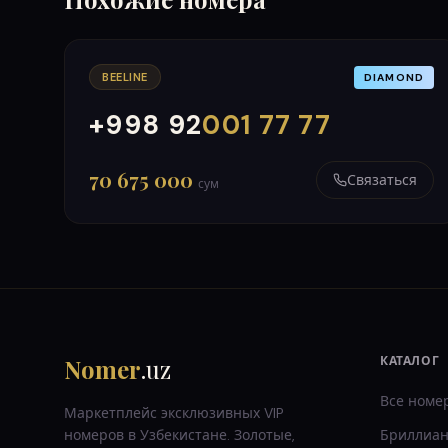
BEELINE
DIAMOND
+998 92
001 77 77
000
999
70 675 000
Связаться
сум
Nomer
.uz
КАТАЛОГ
Все номе
Маркетплейс эксклюзивных VIP
номеров в Узбекистане. Золотые,
Бриллиан