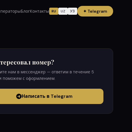
ператоры
Блог
Контакты
✦
Telegram
RU
UZ
УЗ
тересовал номер?
те нам в мессенджер — ответим в течение 5
и поможем с оформлением.
Написать в Telegram