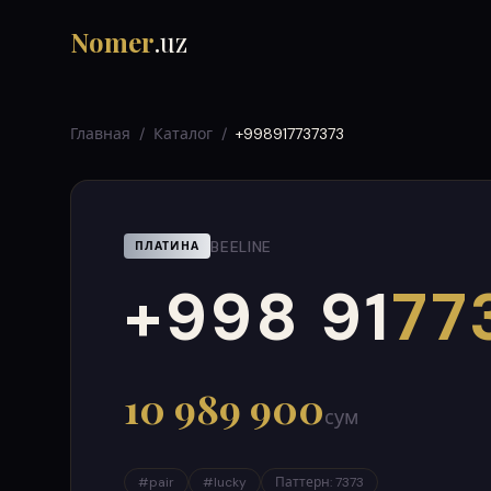
Nomer
.uz
Главная
/
Каталог
/
+998917737373
BEELINE
ПЛАТИНА
+998 91
77
000
999
10 989 900
сум
#
pair
#
lucky
Паттерн
:
7373