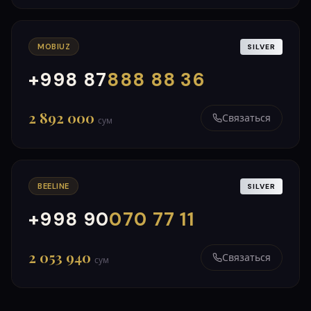
MOBIUZ
SILVER
+998 87
888 88 36
000
999
2 892 000
Связаться
сум
BEELINE
SILVER
+998 90
070 77 11
000
999
2 053 940
Связаться
сум