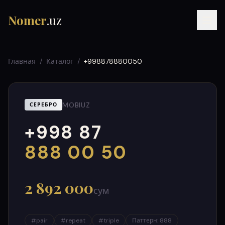
Nomer
.uz
Главная
/
Каталог
/
+998878880050
MOBIUZ
СЕРЕБРО
+998 87
RU
UZ
УЗ
000
999
888 00 50
2 892 000
сум
#
pair
#
repeat
#
triple
Паттерн
:
888