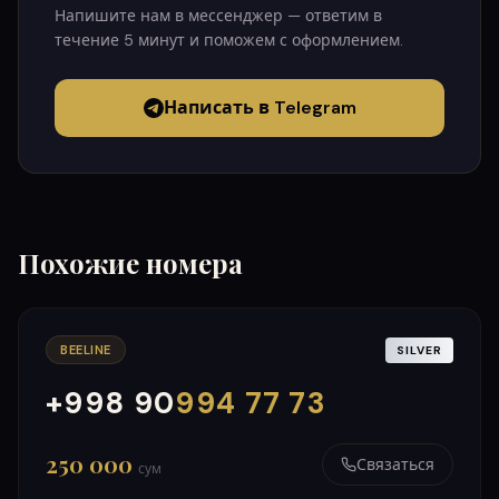
Напишите нам в мессенджер — ответим в
течение 5 минут и поможем с оформлением.
Написать в Telegram
Похожие номера
BEELINE
SILVER
+998 90
994 77 73
000
999
250 000
Связаться
сум